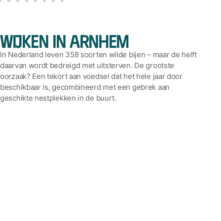
wijken in Arnhem
In Nederland leven 358 soorten wilde bijen – maar de helft
daarvan wordt bedreigd met uitsterven. De grootste
oorzaak? Een tekort aan voedsel dat het hele jaar door
beschikbaar is, gecombineerd met een gebrek aan
geschikte nestplekken in de buurt.
En het probleem speelt niet alleen bij bijen. Ook vlinders
en andere bestuivers nemen in aantal af. Omdat wilde bijen
maar korte afstanden kunnen vliegen, zijn ze extra
kwetsbaar.
Door de grootschalige landbouw met veel monocultuur is
de natuur in het buitengebied sterk verschraald. Voor hun
voortbestaan zijn bijen en andere bestuivers daardoor
steeds meer afhankelijk van bloeiende planten in parken
en tuinen. Ook in de stad wordt hun leefomgeving kleiner:
bloemrijke graslanden in bermen en parken verdwijnen,