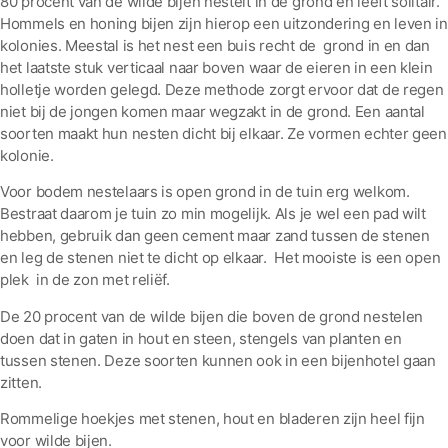
80 procent van de wilde bijen nestelt in de grond en leeft solitair.
Hommels en honing bijen zijn hierop een uitzondering en leven in
kolonies. Meestal is het nest een buis recht de grond in en dan
het laatste stuk verticaal naar boven waar de eieren in een klein
holletje worden gelegd. Deze methode zorgt ervoor dat de regen
niet bij de jongen komen maar wegzakt in de grond. Een aantal
soorten maakt hun nesten dicht bij elkaar. Ze vormen echter geen
kolonie.
Voor bodem nestelaars is open grond in de tuin erg welkom.
Bestraat daarom je tuin zo min mogelijk. Als je wel een pad wilt
hebben, gebruik dan geen cement maar zand tussen de stenen
en leg de stenen niet te dicht op elkaar. Het mooiste is een open
plek in de zon met reliëf.
De 20 procent van de wilde bijen die boven de grond nestelen
doen dat in gaten in hout en steen, stengels van planten en
tussen stenen. Deze soorten kunnen ook in een bijenhotel gaan
zitten.
Rommelige hoekjes met stenen, hout en bladeren zijn heel fijn
voor wilde bijen.