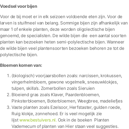
Voedsel voor bijen
Voor de bij moet er in elk seizoen voldoende eten zijn. Voor de
larven is stuifmeel van belang. Sommige bijen zijn afhankelijk van
maar 1 of enkele planten, deze worden oligolectische bijen
genoemd, de specialisten. De wilde bijen die een aantal soorten
planten kan bezoeken heten semi-polylectische bijen. Wanneer
de wilde bijen veel plantensoorten bezoeken behoren ze tot de
polylectische bijen.
Bloemen komen van:
(biologisch) voorjaarsbollen zoals: narcissen, krokussen,
vingerhelmbloem, gewone vogelmelk, sneeuwklokjes,
tulpen, skilla’s. Zomerbollen zoals Sieruien
Bloeiend gras zoals Klaver, Paardenbloemen,
Pinksterbloemen, Boterbloemen, Weegbree, madeliefjes
Vaste planten zoals Ezelsoor, Herfstaster, gulden roede,
Ruig klokje, zonnehoed. Er is veel mogelijk zie
lijst
www.bestuivers.nl.
Ook in de boeken Planten
Vademecum of planten van Hier staan veel suggesties.