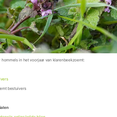
r hommels in het voorjaar van klarenbeekzoemt:
ivers
mt bestuivers
ialen
erwijs.online/wilde bijen