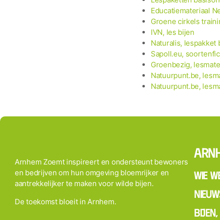
Educatiemateriaal N
Groene cirkels train
IVN, les bijen
Naturalis, lespakket 
Sapoll.eu, soortenfi
Groenbezig, lesmate
Natuurpunt.be, lesma
Natuurpunt.be, lesma
Arn
Arnhem Zoemt inspireert en ondersteunt bewoners
en bedrijven om hun omgeving bloemrijker en
Wie we
aantrekkelijker te maken voor wilde bijen.
Nieuw
De toekomst bloeit in Arnhem.
Bijen