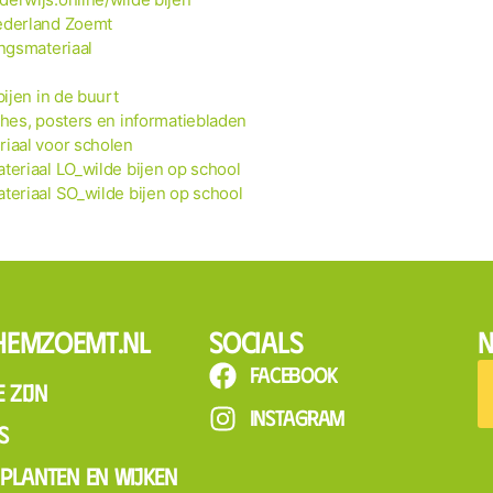
ederland Zoemt
ingsmateriaal
bijen in de buurt
ches, posters en informatiebladen
riaal voor scholen
teriaal LO_wilde bijen op school
teriaal SO_wilde bijen op school
hemzoemt.nl
Socials
N
Facebook
 zijn
Instagram
s
, planten en wijken