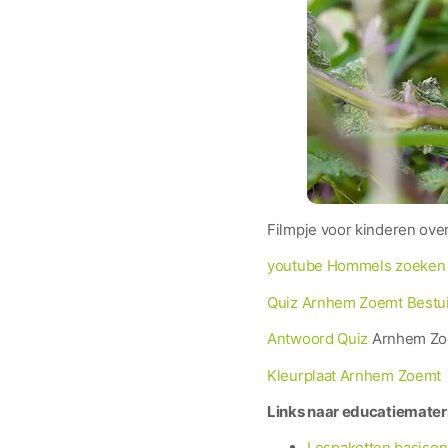
Filmpje voor kinderen ove
youtube Hommels zoeken
Quiz Arnhem Zoemt Bestu
Antwoord Quiz
Arnhem Zoe
Kleurplaat Arnhem Zoemt
Links naar educatiemater
Lespaketten basisond