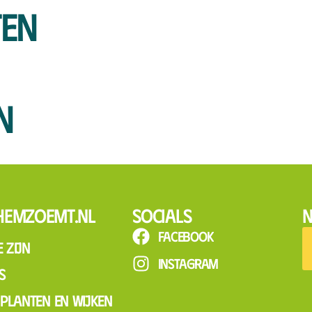
ten
n
hemzoemt.nl
Socials
N
Facebook
 zijn
Instagram
s
, planten en wijken