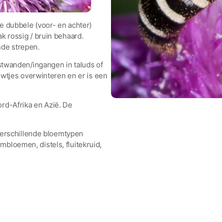
e dubbele (voor- en achter)
k rossig / bruin behaard.
nde strepen.
estwanden/ingangen in taluds of
uwtjes overwinteren en er is een
rd-Afrika en Azië. De
 verschillende bloemtypen
loemen, distels, fluitekruid,