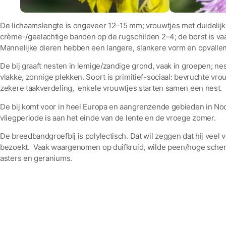
De lichaamslengte is ongeveer 12–15 mm; vrouwtjes met duidelijk
crème-/geelachtige banden op de rugschilden 2–4; de borst is vaa
Mannelijke dieren hebben een langere, slankere vorm en opvalle
De bij graaft nesten in lemige/zandige grond, vaak in groepen; n
vlakke, zonnige plekken. Soort is primitief-sociaal: bevruchte vro
zekere taakverdeling, enkele vrouwtjes starten samen een nest.
De bij komt voor in heel Europa en aangrenzende gebieden in Noo
vliegperiode is aan het einde van de lente en de vroege zomer.
De breedbandgroefbij is polylectisch. Dat wil zeggen dat hij veel
bezoekt. Vaak waargenomen op duifkruid, wilde peen/hoge schermb
asters en geraniums.