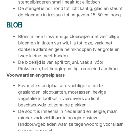
stengelbladeren smal lineair tot elliptisch
De stengel is hol, rond tot licht kantig, glad en steunt
de bloemen in trossen tot ongeveer 15–50 cm hoog
Bloei
Bloeit in een trosvormige bloeiwijze met viertallige
bloemen in tinten van wit, lila tot roze, vaak met
donkere aders en gele helmknoppen (vier grote en
twee kleine meeldraden)
De bloeitijd is van april tot juni, vaak al vóór
Pinksteren, het hoogtepunt ligt rond eind april/mei
Voorwaarden en groeiplaats
Favoriete standplaatsen: vochtige tot natte
graslanden, slootkanten, moerassen, hevige
vegetatie in loofbos, rivieroevers op licht
beschaduwde tot zonnige plekken
De soort is inheems in Nederland en België, maar
minder vaak zichtbaar in hoogintensieve
landbouwgebieden waar ze tegenwoordig vooral aan
randen voorkomt