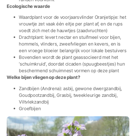
Ecologische waarde
Waardplant voor de voorjaarsvlinder Oranjetipje: het
vrouwtje zet vaak één eitje per plant af, en de rups
voedt zich met de hauwtjes (zaadvruchten)
Drachtplant: levert nectar en stuifmeel voor bijen,
hommels, vlinders, zweefvliegen en kevers, en is
een vroege bloeier belangrijk voor lokale bestuivers
Bovendien wordt de plant geassocieerd met het
‘schuimkruid’, doordat cicaden (spuugbeestjes) hun
beschermend schuimnest vormen op deze plant
Welke bijen vliegen op deze plant?
Zandbijen (Andrena): asbij, gewone dwergzandbij,
Goudpootzandbij, Grasbij, tweekleurige zandbij,
Viltvlekzandbij
Groefbijen