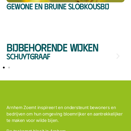
Gewone en bruine slobkousbij
Bijbehorende wijken
huytgraaf
Elder
Arnhem Zoemt inspireert en ondersteunt bewoners en
bedrijven om hun omgeving bloemrijker en aantrekkelijker
te maken voor wilde bijen.