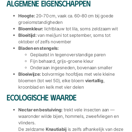
Algemene eigenschappen
Hoogte:
20–70 cm, vaak ca. 60–80 cm bij goede
groeiomstandigheden
Bloemkleur:
lichtblauw tot lila, soms zeldzaam wit
Bloeitijd:
van mei/juni tot september, soms tot
oktober of zelfs november
Bladen en stengels:
Geplaatst in tegenoverstandige paren
Fijn behaard, grijs-groene kleur
Onderaan ingesneden, bovenaan smaller
Bloeiwijze:
bolvormige hoofdjes met vele kleine
bloemen (tot wel 50), elke bloem
viertallig
,
kroonblad en kelk met vier delen
Ecologische waarde
Nectar en bestuiving:
trekt vele insecten aan —
waaronder wilde bijen, hommels, zweefvliegen en
vlinders.
De zeldzame
Knautiabij
is zelfs afhankelijk van deze