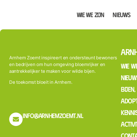
Wie we zijn
Nieuws
Arn
Arnhem Zoemt inspireert en ondersteunt bewoners
en bedrijven om hun omgeving bloemrijker en
Wie we
aantrekkelijker te maken voor wilde bijen.
Nieuw
De toekomst bloeit in Arnhem.
Bijen
Adopt
Kenni
info@arnhemzoemt.nl
Activi
Cont