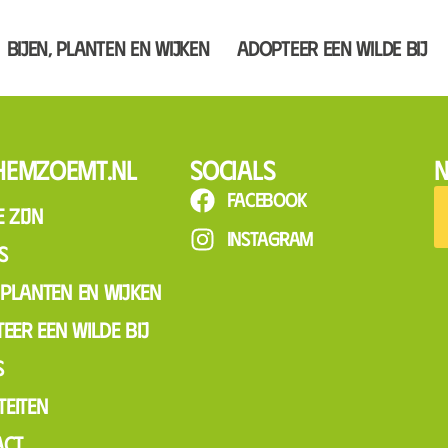
Bijen, planten en wijken
Adopteer een wilde bij
hemzoemt.nl
Socials
N
Facebook
 zijn
Instagram
s
, planten en wijken
eer een wilde bij
s
teiten
act