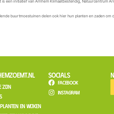
et is een initiatief van Arnhem Klimaatbestendig, Natuurcentrum
ende buurtmoestuinen delen ook hier hun planten en zaden om de
hemzoemt.nl
Socials
N
Facebook
 zijn
Instagram
s
, planten en wijken