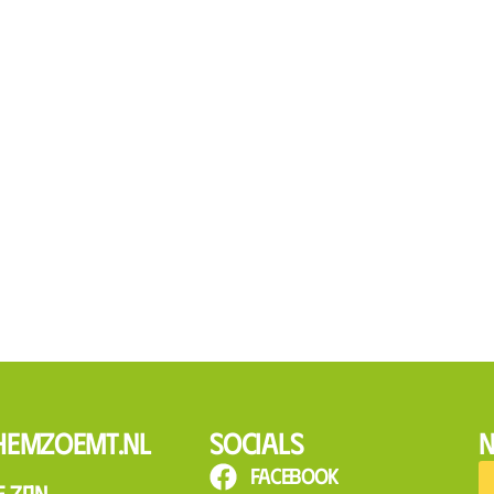
hemzoemt.nl
Socials
N
Facebook
 zijn