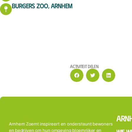
Burgers Zoo, Arnhem
Activiteit delen
Arn
Arnhem Zoemt inspireert en ondersteunt bewoners
en bedrijven om hun omgeving bloemrijker en
Wie we