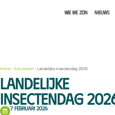
Wie we zijn
Nieuws
Home
-
Activiteiten
-
Landelijke insectendag 2026
Landelijke
insectendag 202
7 februari 2026